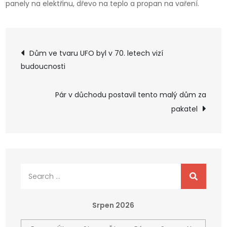
panely na elektřinu, dřevo na teplo a propan na vaření.
Navigace
Dům ve tvaru UFO byl v 70. letech vizí
budoucnosti
pro
Pár v důchodu postavil tento malý dům za
příspěvek
pakatel
Search
for:
Srpen 2026