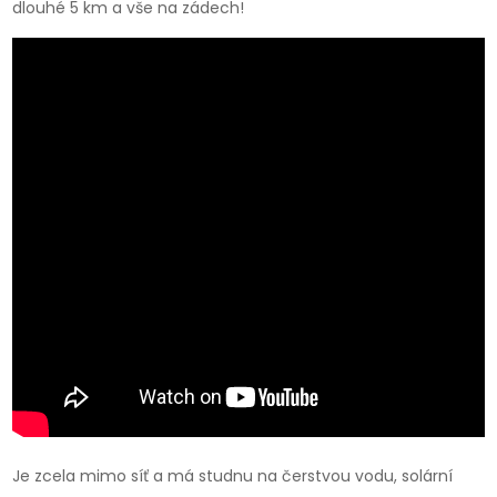
dlouhé 5 km a vše na zádech!
Je zcela mimo síť a má studnu na čerstvou vodu, solární