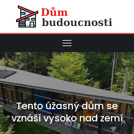
Skip
to
content
Novink
a tipy
bud
pro vá
dokona
dům
Tento úžasný dům se
vznáší vysoko nad zemí