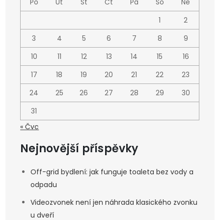
Po
Út
St
Čt
Pá
So
Ne
1
2
3
4
5
6
7
8
9
10
11
12
13
14
15
16
17
18
19
20
21
22
23
24
25
26
27
28
29
30
31
« Čvc
Nejnovější příspěvky
Off-grid bydlení: jak funguje toaleta bez vody a
odpadu
Videozvonek není jen náhrada klasického zvonku
u dveří